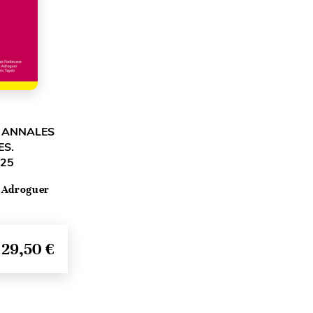
. ANNALES
ES.
025
 Adroguer
29,50 €