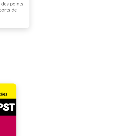
 des points
ports de