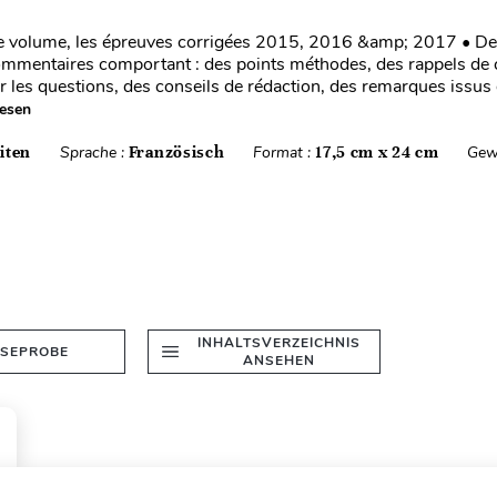
e volume, les épreuves corrigées 2015, 2016 &amp; 2017 • De
ommentaires comportant : des points méthodes, des rappels de 
 les questions, des conseils de rédaction, des remarques issus
lesen
iten
Sprache :
Französisch
Format :
17,5 cm x 24 cm
Gew
INHALTSVERZEICHNIS
ESEPROBE
ANSEHEN