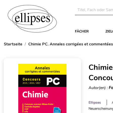
FÄCHER
ZIE
Startseite
Chimie PC. Annales corrigées et commentée
Chimie
Conco
Autor(en) :
Fo
Ellipses
Neuerscheinung