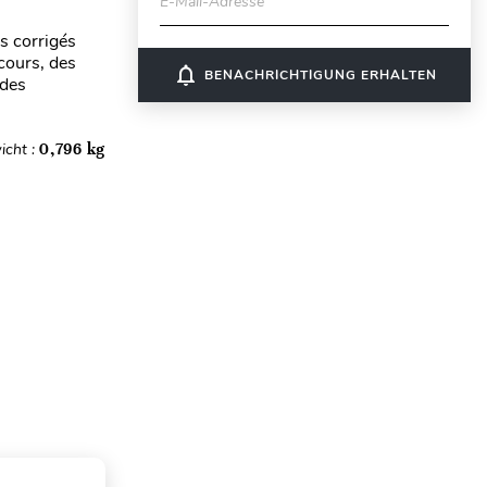
E-Mail-Adresse
s corrigés
cours, des
notifications_none
BENACHRICHTIGUNG ERHALTEN
 des
icht :
0,796 kg