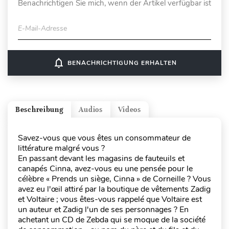
Benachrichtigen Sie mich, wenn der Artikel verfügbar ist
E-Mail-Adresse
notifications_none
BENACHRICHTIGUNG ERHALTEN
Beschreibung
Audios
Videos
Savez-vous que vous êtes un consommateur de
littérature malgré vous ?
En passant devant les magasins de fauteuils et
canapés Cinna, avez-vous eu une pensée pour le
célèbre « Prends un siège, Cinna » de Corneille ? Vous
avez eu l'œil attiré par la boutique de vêtements Zadig
et Voltaire ; vous êtes-vous rappelé que Voltaire est
un auteur et Zadig l'un de ses personnages ? En
achetant un CD de Zebda qui se moque de la société