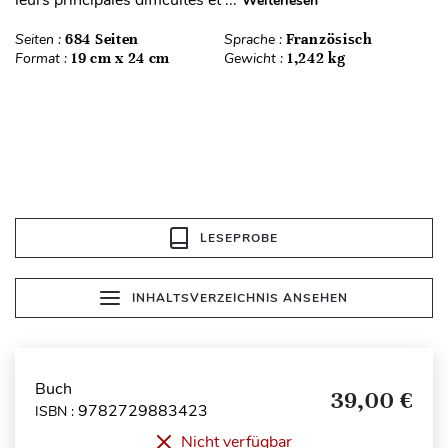
leurs principales difficultés et ...
Weiterlesen
Seiten :
684 Seiten
Sprache :
Französisch
Format :
19 cm x 24 cm
Gewicht :
1,242 kg
LESEPROBE
INHALTSVERZEICHNIS ANSEHEN
Buch
39,00 €
9782729883423
ISBN :
Nicht verfügbar