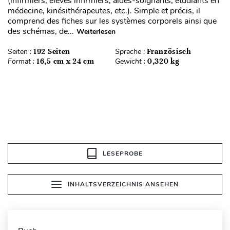
(infirmiers, élèves infirmiers, aides-soignants, étudiants en
médecine, kinésithérapeutes, etc.). Simple et précis, il
comprend des fiches sur les systèmes corporels ainsi que
des schémas, de...
Weiterlesen
Seiten :
192 Seiten
Sprache :
Französisch
Format :
16,5 cm x 24 cm
Gewicht :
0,320 kg
LESEPROBE
INHALTSVERZEICHNIS ANSEHEN