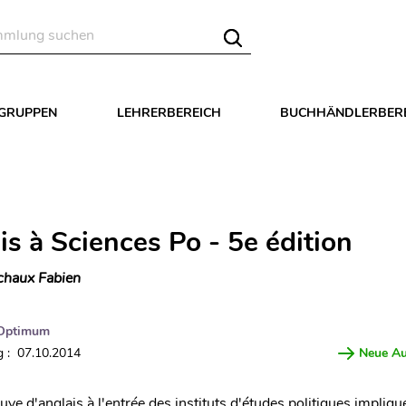
LGRUPPEN
LEHRERBEREICH
BUCHHÄNDLERBER
is à Sciences Po - 5e édition
chaux Fabien
Optimum
 : 07.10.2014
Neue A
uve d'anglais à l'entrée des instituts d'études politiques impliqu