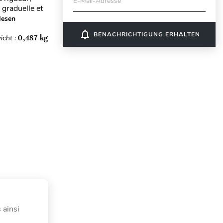
E-Mail-Adresse
 graduelle et
lesen
notifications_none
BENACHRICHTIGUNG ERHALTEN
icht :
0,487 kg
 ainsi