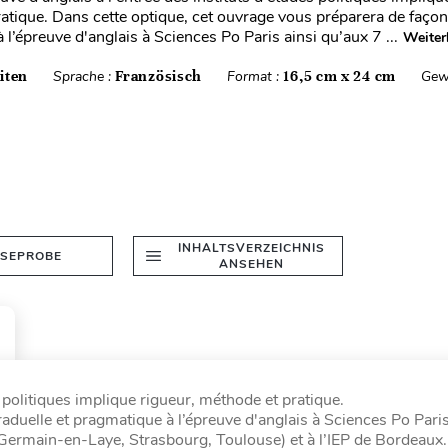
atique. Dans cette optique, cet ouvrage vous préparera de façon
l’épreuve d'anglais à Sciences Po Paris ainsi qu’aux 7 ...
Weiter
iten
Sprache :
Französisch
Format :
16,5 cm x 24 cm
Gew
INHALTSVERZEICHNIS
ESEPROBE
ANSEHEN
s politiques implique rigueur, méthode et pratique.
aduelle et pragmatique à l’épreuve d'anglais à Sciences Po Paris
-Germain-en-Laye, Strasbourg, Toulouse) et à l’IEP de Bordeaux.