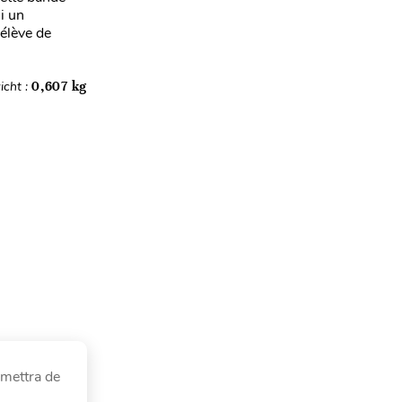
i un
 élève de
icht :
0,607 kg
rmettra de