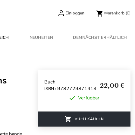
Einloggen
Warenkorb
(0)
EICH
NEUHEITEN
DEMNÄCHST ERHÄLTLICH
hs
Buch
22,00 €
9782729871413
ISBN :
Verfügbar
BUCH KAUFEN
ette bande