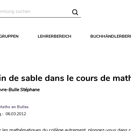
LGRUPPEN
LEHRERBEREICH
BUCHHÄNDLERBER
in de sable dans le cours de mat
vre-Bulle Stéphane
Maths en Bulles
 : 06.03.2012
r les mathématiques du collège autrement, plongez-vous dans c