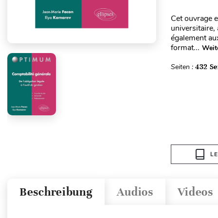
Cet ouvrage e
universitaire
également aux
format...
Weit
Seiten :
432 Se
L
Beschreibung
Audios
Videos