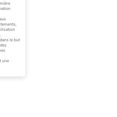
emière
mation
 aux
aitements,
ilisation
.
dans le but
 des
mes
t une