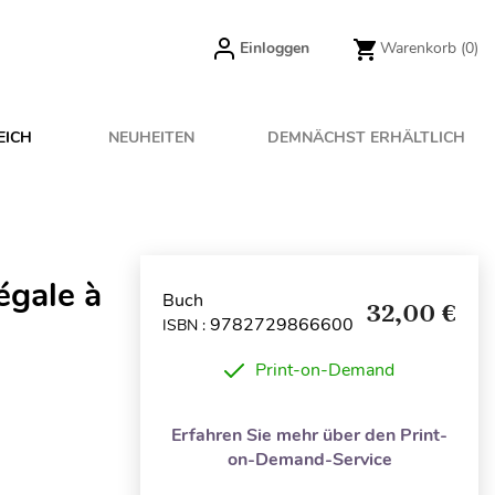
Einloggen
Warenkorb
(0)
EICH
NEUHEITEN
DEMNÄCHST ERHÄLTLICH
égale à
Buch
32,00 €
9782729866600
ISBN :
Print-on-Demand
Erfahren Sie mehr über den Print-
on-Demand-Service