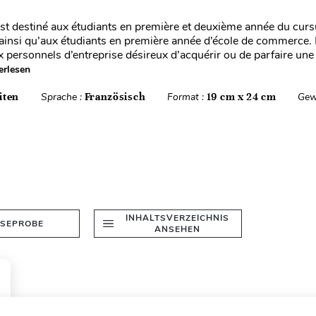
st destiné aux étudiants en première et deuxième année du cur
, ainsi qu’aux étudiants en première année d’école de commerce. 
 personnels d’entreprise désireux d’acquérir ou de parfaire une
erlesen
iten
Sprache :
Französisch
Format :
19 cm x 24 cm
Gew
INHALTSVERZEICHNIS
ESEPROBE
ANSEHEN