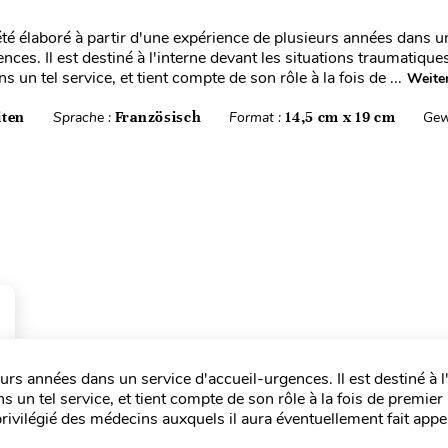
té élaboré à partir d'une expérience de plusieurs années dans u
nces. Il est destiné à l'interne devant les situations traumatiques
s un tel service, et tient compte de son rôle à la fois de ...
Weite
iten
Sprache :
Französisch
Format :
14,5 cm x 19 cm
Gew
urs années dans un service d'accueil-urgences. Il est destiné à l
s un tel service, et tient compte de son rôle à la fois de premier
privilégié des médecins auxquels il aura éventuellement fait appe