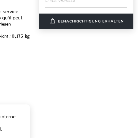
E-Mail-Adresse
n service
 qu'il peut
notifications_none
BENACHRICHTIGUNG ERHALTEN
rlesen
icht :
0,175 kg
'interne
l.