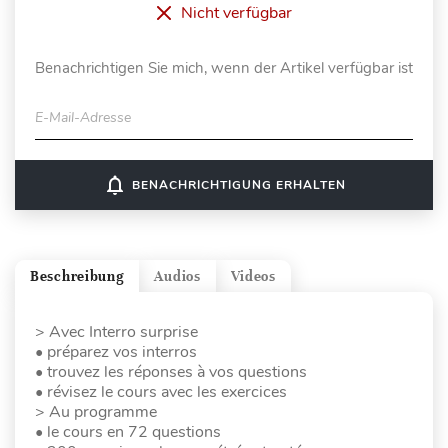
Nicht verfügbar
Benachrichtigen Sie mich, wenn der Artikel verfügbar ist
E-Mail-Adresse
notifications_none
BENACHRICHTIGUNG ERHALTEN
Beschreibung
Audios
Videos
> Avec Interro surprise
• préparez vos interros
• trouvez les réponses à vos questions
• révisez le cours avec les exercices
> Au programme
• le cours en 72 questions