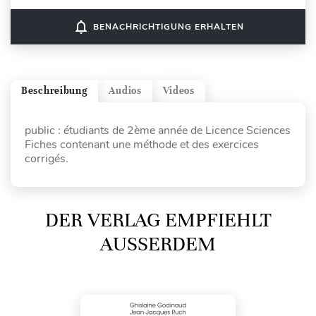
notifications_none
BENACHRICHTIGUNG ERHALTEN
Beschreibung
Audios
Videos
public : étudiants de 2ème année de Licence Sciences
Fiches contenant une méthode et des exercices
corrigés.
DER VERLAG EMPFIEHLT
AUSSERDEM