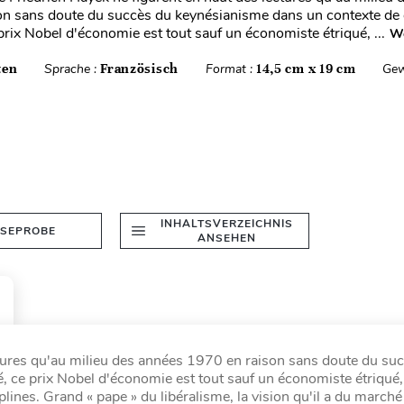
n sans doute du succès du keynésianisme dans un contexte de g
 prix Nobel d'économie est tout sauf un économiste étriqué, ...
We
ten
Sprache :
Französisch
Format :
14,5 cm x 19 cm
Gew
INHALTSVERZEICHNIS
ESEPROBE
ANSEHEN
ctures qu'au milieu des années 1970 en raison sans doute du su
é, ce prix Nobel d'économie est tout sauf un économiste étriqué,
iplines. Grand « pape » du libéralisme, la vision qu'il a du marché