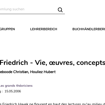
LGRUPPEN
LEHRERBEREICH
BUCHHÄNDLERBER
Friedrich - Vie, œuvres, concept
leboode Christian, Houliez Hubert
Les grands théoriciens
 : 15.05.2006
 Friedrich Hayek ne figurent en haut des lectures qu'au milieu 