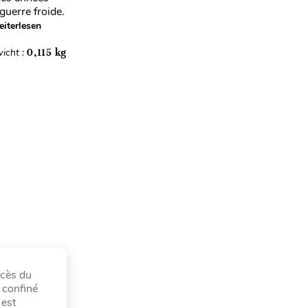
uerre froide.
iterlesen
icht :
0,115 kg
ccès du
 confiné
 est