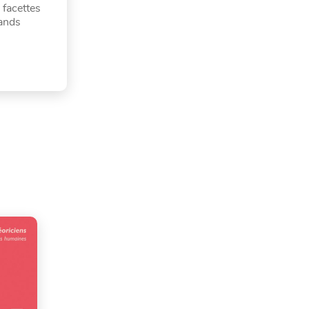
 facettes
rands