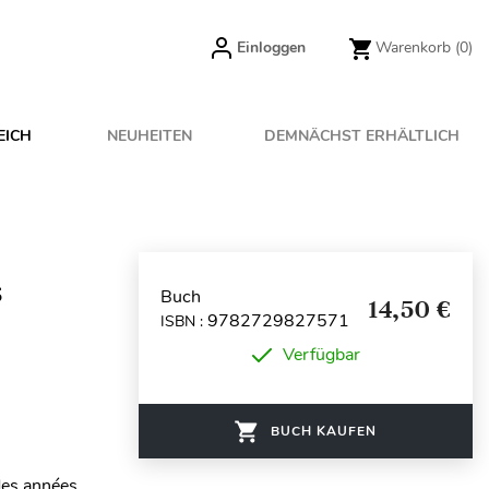
Einloggen
Warenkorb
(0)
EICH
NEUHEITEN
DEMNÄCHST ERHÄLTLICH
s
Buch
14,50 €
9782729827571
ISBN :
Verfügbar
BUCH KAUFEN
des années