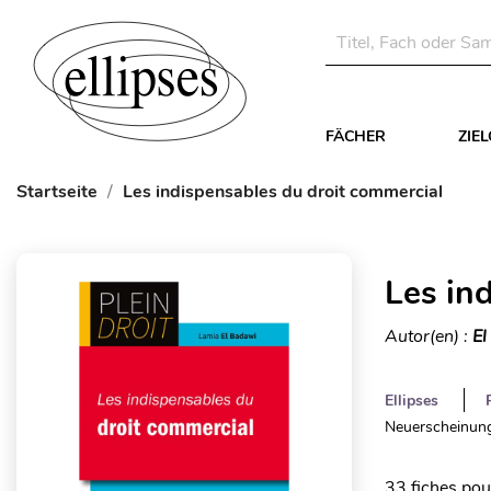
FÄCHER
ZIE
Startseite
Les indispensables du droit commercial
Les in
Autor(en) :
El
Ellipses
Neuerscheinung
33 fiches pou