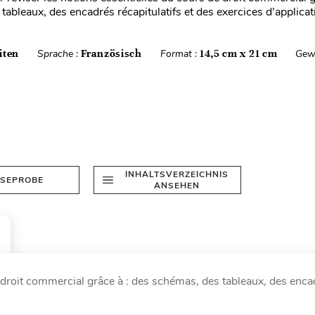
tableaux, des encadrés récapitulatifs et des exercices d’applicat
iten
Sprache :
Französisch
Format :
14,5 cm x 21 cm
Gew
INHALTSVERZEICHNIS
ESEPROBE
ANSEHEN
e droit commercial grâce à : des schémas, des tableaux, des enca