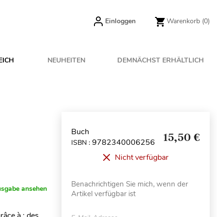
Einloggen
Warenkorb
(0)
EICH
NEUHEITEN
DEMNÄCHST ERHÄLTLICH
Buch
15,50 €
9782340006256
ISBN :
Nicht verfügbar
Benachrichtigen Sie mich, wenn der
usgabe ansehen
Artikel verfügbar ist
râce à : des