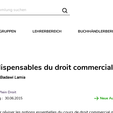
LGRUPPEN
LEHRERBEREICH
BUCHHÄNDLERBER
dispensables du droit commercial
 Badawi Lamia
Plein Droit
 : 30.06.2015
Neue A
r réviser les notions essentielles du cours de droit commercial g