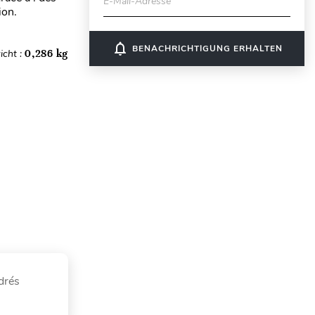
E-Mail-Adresse
ion.
notifications_none
BENACHRICHTIGUNG ERHALTEN
icht :
0,286 kg
drés