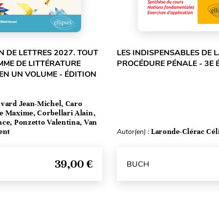
 DE LETTRES 2027. TOUT
LES INDISPENSABLES DE 
MME DE LITTÉRATURE
PROCÉDURE PÉNALE - 3E 
EN UN VOLUME - ÉDITION
vard Jean-Michel, Caro
e Maxime, Corbellari Alain,
ce, Ponzetto Valentina, Van
ent
Autor(en) :
Laronde-Clérac Cél
39,00 €
BUCH