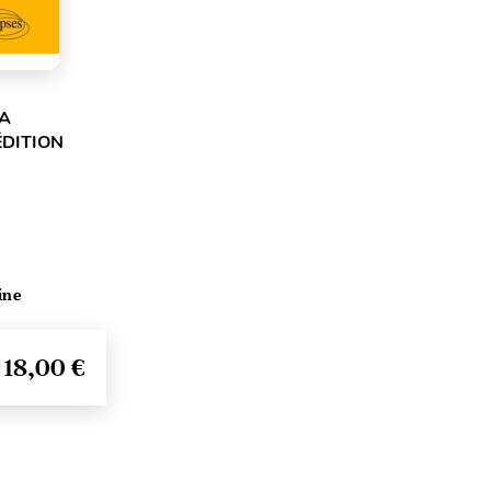
LA
ÉDITION
ine
18,00 €