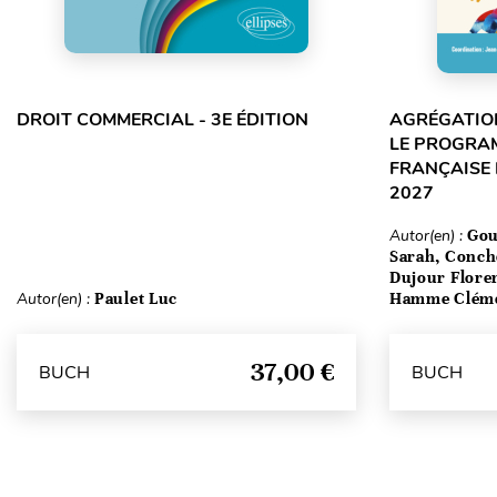
DROIT COMMERCIAL - 3E ÉDITION
AGRÉGATION
LE PROGRA
FRANÇAISE 
2027
Autor(en) :
Gou
Sarah, Conch
Dujour Floren
Autor(en) :
Paulet Luc
Hamme Clém
37,00 €
BUCH
BUCH