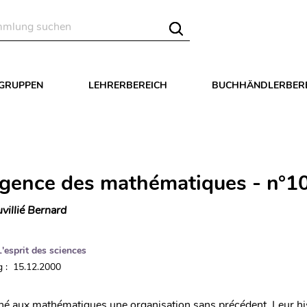
LGRUPPEN
LEHRERBEREICH
BUCHHÄNDLERBER
gence des mathématiques - n°1
villié Bernard
L'esprit des sciences
 : 15.12.2000
né aux mathématiques une organisation sans précédent. Leur his