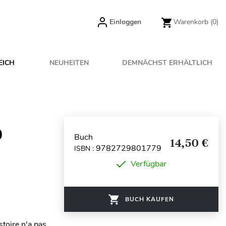
Einloggen
Warenkorb
(0)
EICH
NEUHEITEN
DEMNÄCHST ERHÄLTLICH
0
Buch
14,50 €
9782729801779
ISBN :
Verfügbar
BUCH KAUFEN
toire n'a pas