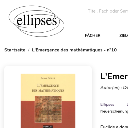
FÄCHER
ZIE
Startseite
L'Emergence des mathématiques - n°10
L'Emer
Autor(en) :
Du
Ellipses
Neuerscheinung
Euclide a don