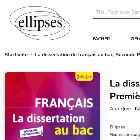
FÄCHER
ZIE
Startseite
La dissertation de français au bac, Seconde 
La dis
Premiè
Autor(en) :
Ca
Ellipses
Neuerscheinung