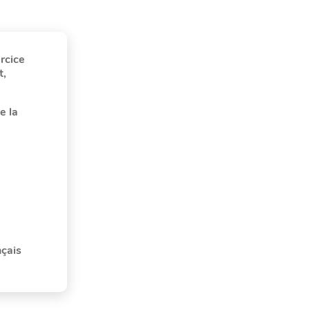
rcice
t,
e la
nçais