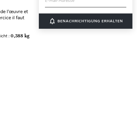
E-Mail-Adresse
de l’œuvre et
cice il faut
notifications_none
BENACHRICHTIGUNG ERHALTEN
icht :
0,388 kg