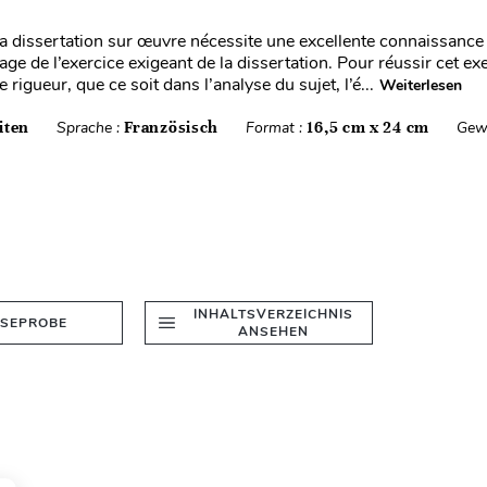
la dissertation sur œuvre nécessite une excellente connaissance 
ge de l’exercice exigeant de la dissertation. Pour réussir cet exer
e rigueur, que ce soit dans l’analyse du sujet, l’é...
Weiterlesen
iten
Sprache :
Französisch
Format :
16,5 cm x 24 cm
Gew
INHALTSVERZEICHNIS
ESEPROBE
ANSEHEN