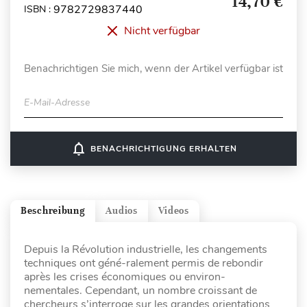
14,70 €
9782729837440
ISBN :
Nicht verfügbar
Benachrichtigen Sie mich, wenn der Artikel verfügbar ist
E-Mail-Adresse
notifications_none
BENACHRICHTIGUNG ERHALTEN
Beschreibung
Audios
Videos
Depuis la Révolution industrielle, les changements
techniques ont géné-ralement permis de rebondir
après les crises économiques ou environ-
nementales. Cependant, un nombre croissant de
chercheurs s’interroge sur les grandes orientations