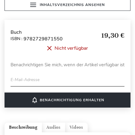
INHALTSVERZEICHNIS ANSEHEN
Buch
19,30 €
9782729871550
ISBN :
Nicht verfügbar
Benachrichtigen Sie mich, wenn der Artikel verfügbar ist
E-Mail-Adresse
notifications_none
BENACHRICHTIGUNG ERHALTEN
Beschreibung
Audios
Videos