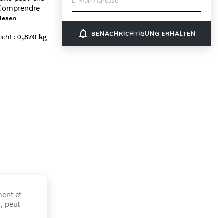
E-Mail-Adresse
? Comprendre
lesen
notifications_none
BENACHRICHTIGUNG ERHALTEN
icht :
0,870 kg
ment et
, peut