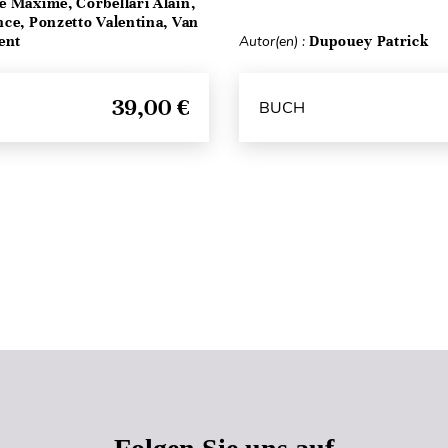
e Maxime, Corbellari Alain,
ce, Ponzetto Valentina, Van
ent
Autor(en) :
Dupouey Patrick
39,00 €
BUCH
Seitenanfang