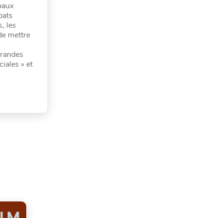
paux
bats
, les
de mettre
grandes
iales » et