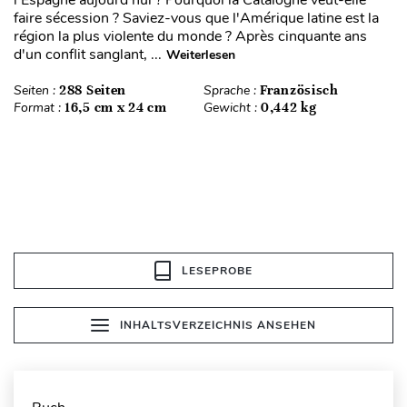
l'Espagne aujourd'hui ? Pourquoi la Catalogne veut-elle
faire sécession ? Saviez-vous que l'Amérique latine est la
région la plus violente du monde ? Après cinquante ans
d'un conflit sanglant, ...
Weiterlesen
Seiten :
288 Seiten
Sprache :
Französisch
Format :
16,5 cm x 24 cm
Gewicht :
0,442 kg
LESEPROBE
INHALTSVERZEICHNIS ANSEHEN