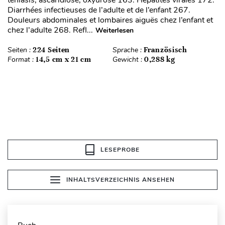
téniasis, ascaridiose, oxyurose 163. Hépatites virales 172.
Diarrhées infectieuses de l’adulte et de l’enfant 267.
Douleurs abdominales et lombaires aiguës chez l’enfant et
chez l’adulte 268. Refl...
Weiterlesen
Seiten :
224 Seiten
Sprache :
Französisch
Format :
14,5 cm x 21 cm
Gewicht :
0,288 kg
LESEPROBE
INHALTSVERZEICHNIS ANSEHEN