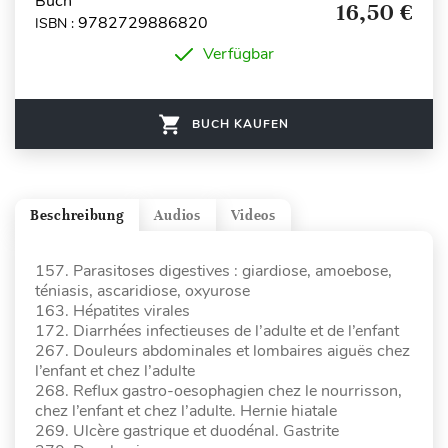
Buch
16,50 €
9782729886820
ISBN :
Verfügbar
BUCH KAUFEN
Beschreibung
Audios
Videos
157. Parasitoses digestives : giardiose, amoebose,
téniasis, ascaridiose, oxyurose
163. Hépatites virales
172. Diarrhées infectieuses de l’adulte et de l’enfant
267. Douleurs abdominales et lombaires aiguës chez
l’enfant et chez l’adulte
268. Reflux gastro-oesophagien chez le nourrisson,
chez l’enfant et chez l’adulte. Hernie hiatale
269. Ulcère gastrique et duodénal. Gastrite