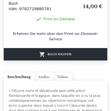
Buch
14,00 €
9782729880781
ISBN :
Print-on-Demand
Erfahren Sie mehr über den Print-on-Demand-
Service
BUCH KAUFEN
Beschreibung
Audios
Videos
« OEuvre noire et désabusée que cette pièce
flamboyante et tragique, dans laquelle on a vu la plus
«shakespearienne» du répertoire romantique, cet
écrin superbe dans lequel s’inscrit l’absurde destin
d’un être solitaire livré à ses faiblesses et, malgré tout