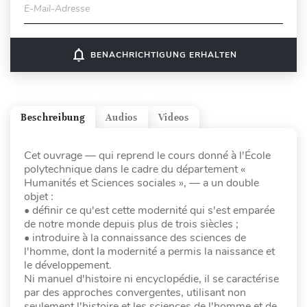
E-Mail-Adresse
notifications_none
BENACHRICHTIGUNG ERHALTEN
Beschreibung
Audios
Videos
Cet ouvrage — qui reprend le cours donné à l'École
polytechnique dans le cadre du département «
Humanités et Sciences sociales », — a un double
objet :
• définir ce qu'est cette modernité qui s'est emparée
de notre monde depuis plus de trois siècles ;
• introduire à la connaissance des sciences de
l'homme, dont la modernité a permis la naissance et
le développement.
Ni manuel d'histoire ni encyclopédie, il se caractérise
par des approches convergentes, utilisant non
seulement l'histoire et les sciences de l'homme et de