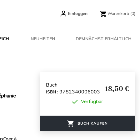
Einloggen
Warenkorb
(0)
EICH
NEUHEITEN
DEMNÄCHST ERHÄLTLICH
Buch
18,50 €
9782340006003
ISBN :
téphanie
Verfügbar
BUCH KAUFEN
raîner à