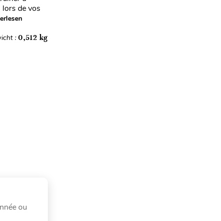
 lors de vos
erlesen
icht :
0,512 kg
année ou