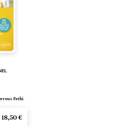
NEL
errous Fethi
18,50 €