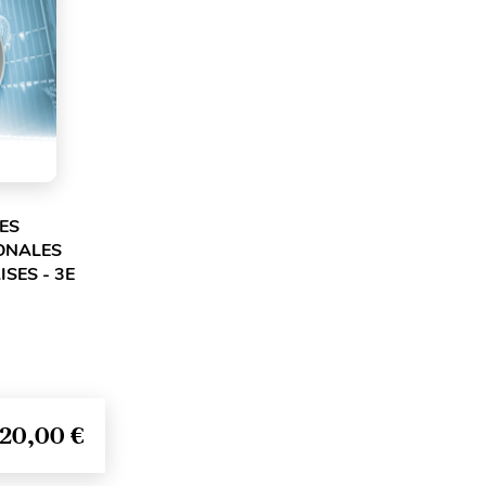
DES
ONALES
SES - 3E
20,00 €