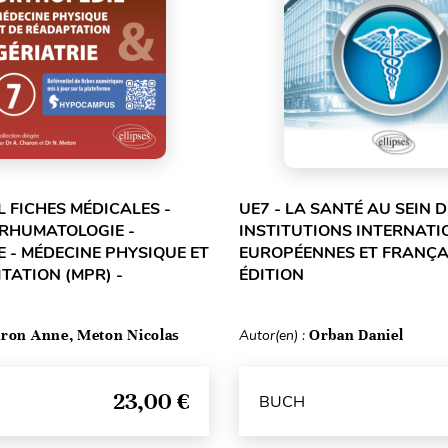
L FICHES MÉDICALES -
UE7 - LA SANTÉ AU SEIN 
 RHUMATOLOGIE -
INSTITUTIONS INTERNATI
 - MÉDECINE PHYSIQUE ET
EUROPÉENNES ET FRANÇAI
TATION (MPR) -
ÉDITION
ron Anne, Meton Nicolas
Autor(en) :
Orban Daniel
23,00 €
BUCH