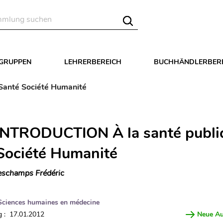
LGRUPPEN
LEHRERBEREICH
BUCHHÄNDLERBER
Santé Société Humanité
INTRODUCTION À la santé publi
Société Humanité
schamps Frédéric
Sciences humaines en médecine
 : 17.01.2012
Neue A