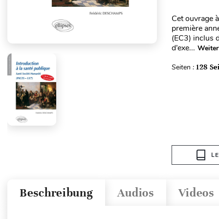
Cet ouvrage à
première anné
(EC3) inclus
d’exe...
Weiter
Seiten :
128 Se
L
Beschreibung
Audios
Videos