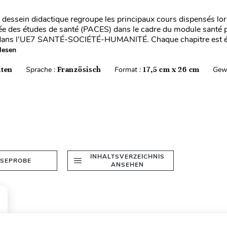
 dessein didactique regroupe les principaux cours dispensés lor
e des études de santé (PACES) dans le cadre du module santé 
 dans l’UE7 SANTÉ-SOCIÉTÉ-HUMANITÉ. Chaque chapitre est é
lesen
iten
Sprache :
Französisch
Format :
17,5 cm x 26 cm
Gew
INHALTSVERZEICHNIS
ESEPROBE
ANSEHEN