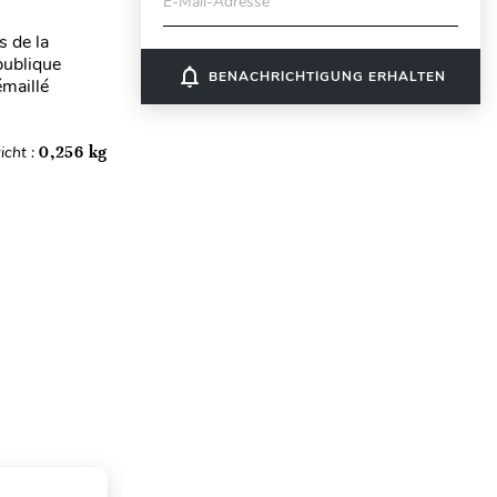
E-Mail-Adresse
s de la
publique
notifications_none
BENACHRICHTIGUNG ERHALTEN
maillé
icht :
0,256 kg