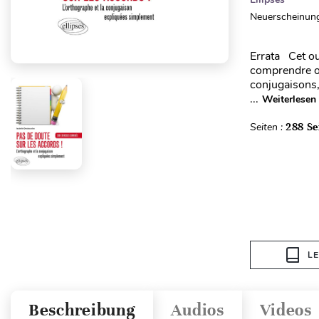
Neuerscheinung
Errata Cet ou
comprendre ou 
conjugaisons,
...
Weiterlesen
Seiten :
288 Se
L
Beschreibung
Audios
Videos