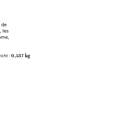
 de
, les
ome,
icht :
0,537 kg