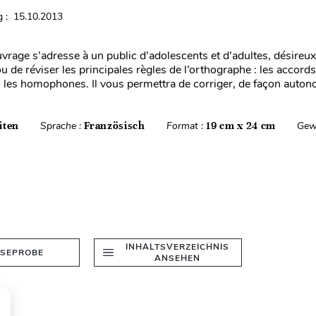
 : 15.10.2013
vrage s’adresse à un public d’adolescents et d’adultes, désireux
de réviser les principales règles de l’orthographe : les accords
 les homophones. Il vous permettra de corriger, de façon auton
iten
Sprache :
Französisch
Format :
19 cm x 24 cm
Gew
INHALTSVERZEICHNIS
ESEPROBE
ANSEHEN