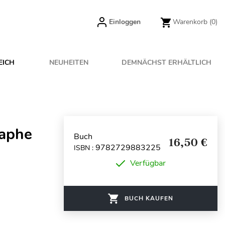
Einloggen
Warenkorb
(0)
EICH
NEUHEITEN
DEMNÄCHST ERHÄLTLICH
raphe
Buch
16,50 €
9782729883225
ISBN :
Verfügbar
BUCH KAUFEN