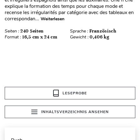
et irréguliers espagnols ainsi que les auxiliaires. Une fi che
explique la formation des temps pour chaque mode et
recense les irrégularités par catégorie avec des tableaux en
correspondan...
Weiterlesen
Seiten :
240 Seiten
Sprache :
Französisch
Format :
16,5 cm x 24 cm
Gewicht :
0,406 kg
LESEPROBE
INHALTSVERZEICHNIS ANSEHEN