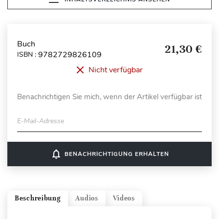
Buch
21,30 €
9782729826109
ISBN :
Nicht verfügbar
Benachrichtigen Sie mich, wenn der Artikel verfügbar ist
E-Mail-Adresse
notifications_none
BENACHRICHTIGUNG ERHALTEN
Beschreibung
Audios
Videos