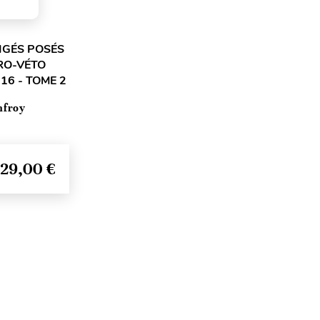
IGÉS POSÉS
RO-VÉTO
16 - TOME 2
nfroy
29,00 €