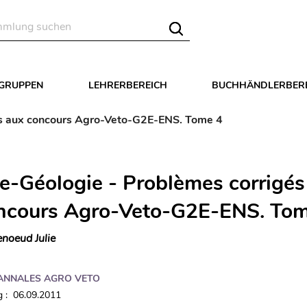
LGRUPPEN
LEHRERBEREICH
BUCHHÄNDLERBER
és aux concours Agro-Veto-G2E-ENS. Tome 4
ie-Géologie - Problèmes corrigés
ncours Agro-Veto-G2E-ENS. To
noeud Julie
ANNALES AGRO VETO
 : 06.09.2011