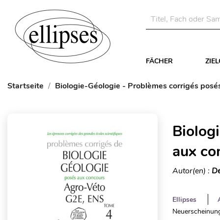
FÄCHER
ZIE
Startseite
Biologie-Géologie - Problèmes corrigés pos
Biolog
aux co
Autor(en) :
De
Ellipses
Neuerscheinung