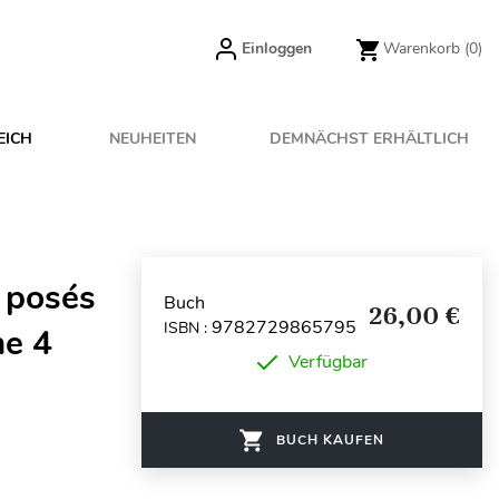
Einloggen
Warenkorb
(0)
EICH
NEUHEITEN
DEMNÄCHST ERHÄLTLICH
 posés
Buch
26,00 €
9782729865795
ISBN :
me 4
Verfügbar
BUCH KAUFEN