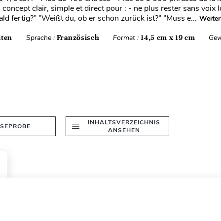
concept clair, simple et direct pour : - ne plus rester sans voix
bald fertig?” ”Weißt du, ob er schon zurück ist?” ”Muss e...
Weiter
iten
Sprache :
Französisch
Format :
14,5 cm x 19 cm
Gew
INHALTSVERZEICHNIS
ESEPROBE
ANSEHEN