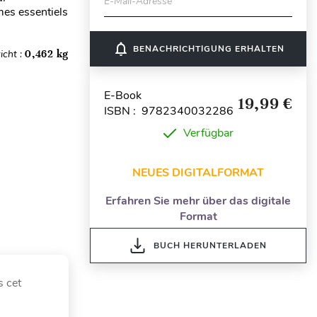
E-Mail-Adresse
mes essentiels
notifications_none
BENACHRICHTIGUNG ERHALTEN
icht :
0,462 kg
E-Book
19,99 €
ISBN : 9782340032286
Verfügbar
NEUES DIGITALFORMAT
Erfahren Sie mehr über das digitale
Format
BUCH HERUNTERLADEN
s cet