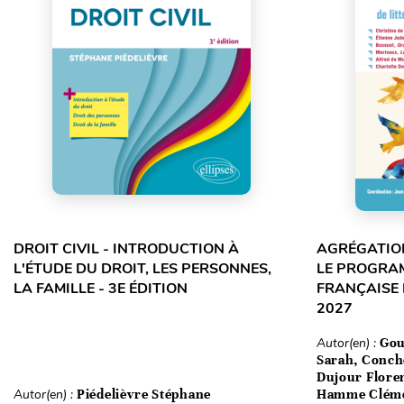
DROIT CIVIL - INTRODUCTION À
AGRÉGATION
L'ÉTUDE DU DROIT, LES PERSONNES,
LE PROGRA
LA FAMILLE - 3E ÉDITION
FRANÇAISE 
2027
Autor(en) :
Gou
Sarah, Conch
Dujour Floren
Autor(en) :
Piédelièvre Stéphane
Hamme Clém