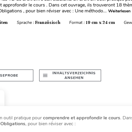
 approfondir le cours . Dans cet ouvrage, ils trouveront 18 thè
Obligations , pour bien réviser avec : Une méthodo...
Weiterlesen
iten
Sprache :
Französisch
Format :
19 cm x 24 cm
Gew
INHALTSVERZEICHNIS
ESEPROBE
ANSEHEN
n outil pratique pour
comprendre et approfondir le cours
. Dan
 Obligations
, pour bien réviser avec :