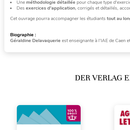
Une
méthodologie détaillée
pour chaque type d'exerci
Des
exercices d'application
, corrigés et détaillés, ac
Cet ouvrage pourra accompagner les étudiants
tout au lon
Biographie :
Géraldine Delavaquerie
est enseignante à l’IAE de Caen e
DER VERLAG E