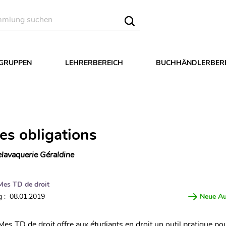
LGRUPPEN
LEHRERBEREICH
BUCHHÄNDLERBER
es obligations
lavaquerie Géraldine
Mes TD de droit
 : 08.01.2019
Neue A
Mes TD de droit offre aux étudiants en droit un outil pratique po