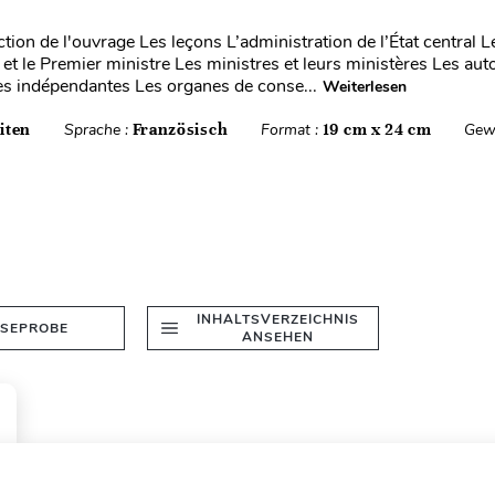
ction de l'ouvrage Les leçons L’administration de l’État central L
et le Premier ministre Les ministres et leurs ministères Les auto
es indépendantes Les organes de conse...
Weiterlesen
iten
Sprache :
Französisch
Format :
19 cm x 24 cm
Gew
INHALTSVERZEICHNIS
ESEPROBE
ANSEHEN