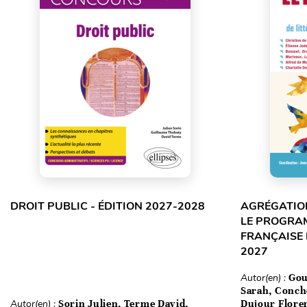
DROIT PUBLIC - ÉDITION 2027-2028
AGRÉGATION
LE PROGRA
FRANÇAISE 
2027
Autor(en) :
Gou
Sarah, Conch
Autor(en) :
Sorin Julien, Terme David,
Dujour Floren