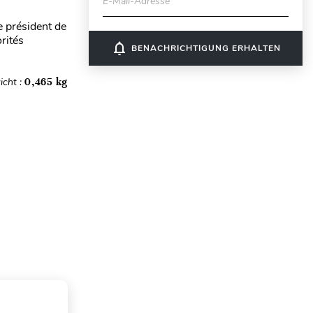
E-Mail-Adresse
e président de
rités
notifications_none
BENACHRICHTIGUNG ERHALTEN
icht :
0,465 kg