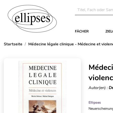
FÄCHER
ZIE
Startseite
Médecine légale clinique - Médecine et violen
Médeci
violen
Autor(en) :
De
Ellipses
Neuerscheinung