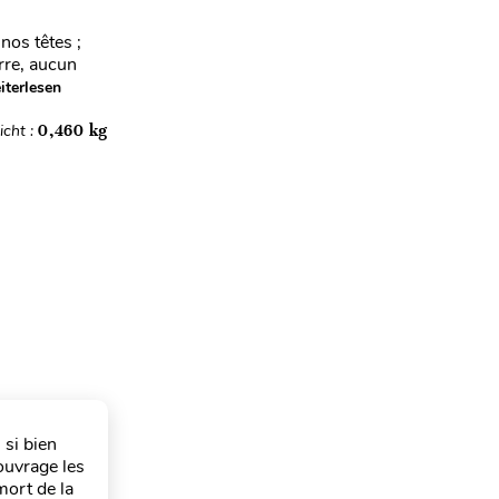
nos têtes ;
rre, aucun
terlesen
cht :
0,460 kg
 si bien
ouvrage les
mort de la