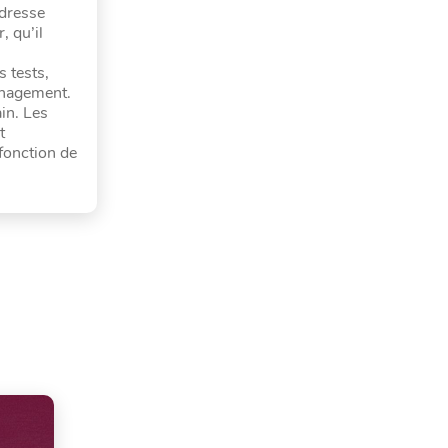
adresse
, qu’il
s tests,
anagement.
ain. Les
t
 fonction de