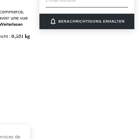
E-Mail-Adresse
e commerce,
avoir une vue
notifications_none
BENACHRICHTIGUNG ERHALTEN
Weiterlesen
icht :
0,521 kg
rvices de