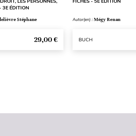
 DROIT, LES PERSONNES,
FICHES - 5E ÉDITION
- 3E ÉDITION
delièvre Stéphane
Autor(en) :
Mégy Renan
29,00 €
BUCH
Seitenanfang