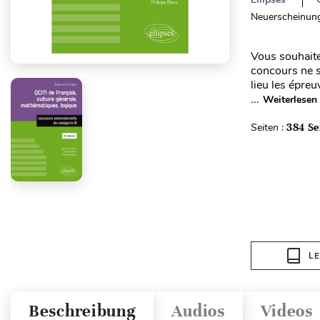
Neuerscheinung
Vous souhaitez
concours ne s
lieu les épr
...
Weiterlesen
Seiten :
384 Se
L
Beschreibung
Audios
Videos