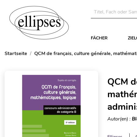
FÄCHER
ZIE
Startseite
QCM de français, culture générale, mathématiq
QCM de
mathém
adminis
Autor(en) :
Bl
Ellipses