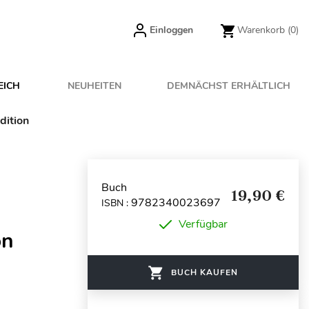
Einloggen
Warenkorb
(0)
EICH
NEUHEITEN
DEMNÄCHST ERHÄLTLICH
dition
Buch
19,90 €
9782340023697
ISBN :
Verfügbar
on
BUCH KAUFEN