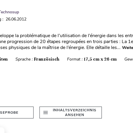
Technosup
 : 26.06.2012
loppe la problématique de l’utilisation de l’énergie dans les ent
 une progression de 20 étapes regroupées en trois parties : La 1e
es physiques de la maîtrise de l’énergie. Elle détaille les...
Weite
iten
Sprache :
Französisch
Format :
17,5 cm x 26 cm
Gewi
INHALTSVERZEICHNIS
ESEPROBE
ANSEHEN