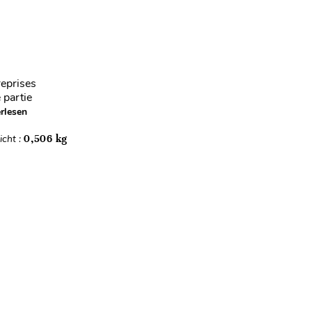
reprises
 partie
rlesen
cht :
0,506 kg