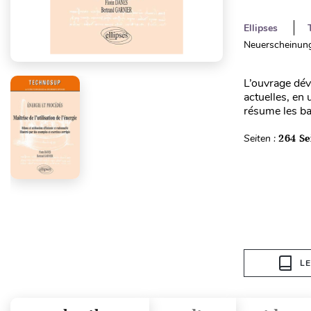
Ellipses
Neuerscheinung
L’ouvrage déve
actuelles, en
résume les bas
Seiten :
264 Se
L