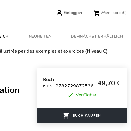
Einloggen
Warenkorb
(0)
EICH
NEUHEITEN
DEMNÄCHST ERHÄLTLICH
e illustrés par des exemples et exercices (Niveau C)
Buch
49,70 €
9782729872526
ISBN :
sation
Verfügbar
s
BUCH KAUFEN