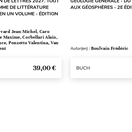
 DE LETTRES 2027. TOUT
GÉOLOGIE GÉNÉRALE - DU
MME DE LITTÉRATURE
AUX GÉOSPHÈRES - 2E ÉD
EN UN VOLUME - ÉDITION
vard Jean-Michel, Caro
e Maxime, Corbellari Alain,
ce, Ponzetto Valentina, Van
ent
Autor(en) :
Boulvain Frédéric
39,00 €
BUCH
Seitenanfang