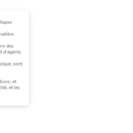
étapes
matière
ans des
et d’agents
ssique, sont
ions, et
té, et les