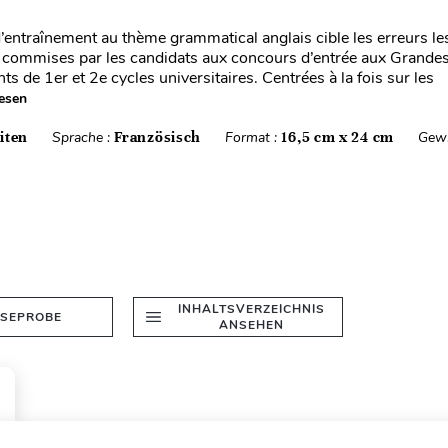
’entraînement au thème grammatical anglais cible les erreurs le
commises par les candidats aux concours d’entrée aux Grandes
nts de 1er et 2e cycles universitaires. Centrées à la fois sur les
esen
iten
Sprache :
Französisch
Format :
16,5 cm x 24 cm
Gewi
INHALTSVERZEICHNIS
ESEPROBE
ANSEHEN