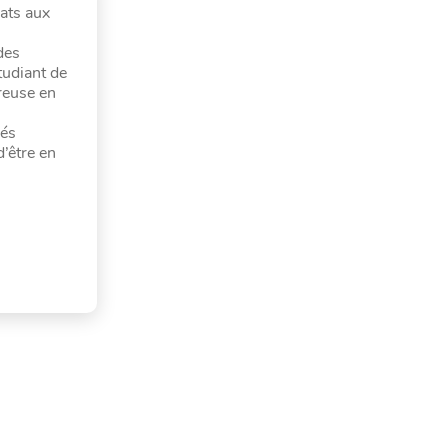
ats aux
des
tudiant de
ureuse en
lés
’être en