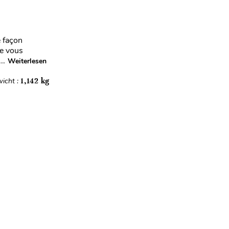
e façon
re vous
..
Weiterlesen
icht :
1,142 kg