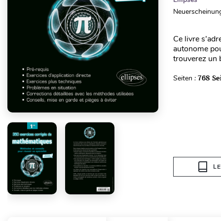
Neuerscheinung
Ce livre s’ad
autonome pour
trouverez un b
Seiten :
768 Se
L