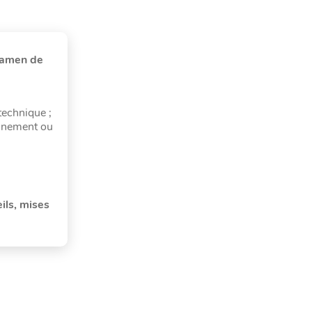
examen de
technique ;
onnement ou
ils, mises