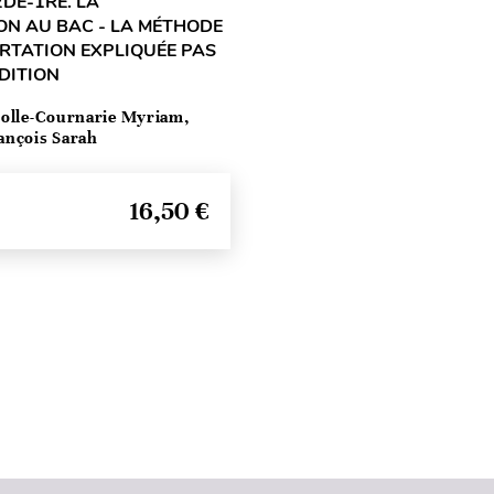
2DE-1RE. LA
ON AU BAC - LA MÉTHODE
ERTATION EXPLIQUÉE PAS
ÉDITION
olle-Cournarie Myriam,
ançois Sarah
16,50 €
Seitenanfang