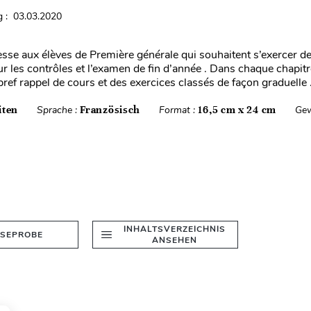
 : 03.03.2020
resse aux élèves de Première générale qui souhaitent s’exercer d
 les contrôles et l’examen de fin d’année . Dans chaque chapit
ref rappel de cours et des exercices classés de façon graduelle .
iten
Sprache :
Französisch
Format :
16,5 cm x 24 cm
Gew
INHALTSVERZEICHNIS
ESEPROBE
ANSEHEN