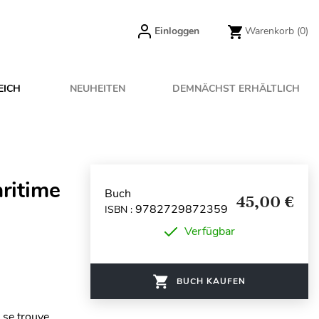
Einloggen
Warenkorb
(0)
EICH
NEUHEITEN
DEMNÄCHST ERHÄLTLICH
ritime
Buch
45,00 €
9782729872359
ISBN :
Verfügbar
BUCH KAUFEN
 se trouve