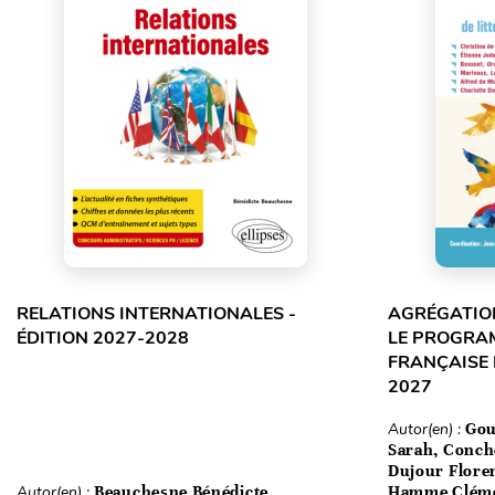
RELATIONS INTERNATIONALES -
AGRÉGATION
ÉDITION 2027-2028
LE PROGRA
FRANÇAISE 
2027
Autor(en) :
Gou
Sarah, Conch
Dujour Floren
Autor(en) :
Beauchesne Bénédicte
Hamme Clém