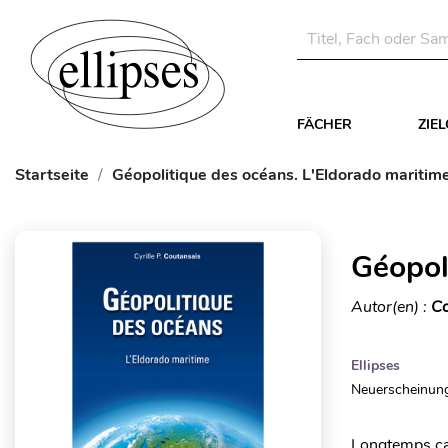
FÄCHER
ZIE
Startseite
Géopolitique des océans. L'Eldorado maritim
Géopol
Autor(en) :
Co
Ellipses
Neuerscheinung
Longtemps can