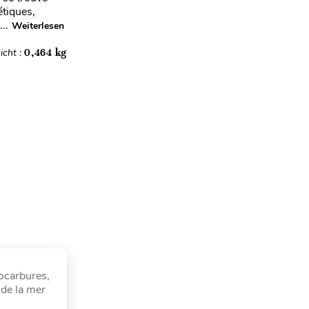
étiques,
..
Weiterlesen
icht :
0,464 kg
rocarbures,
 de la mer