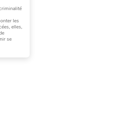
criminalité
monter les
ées, elles,
de
nir se