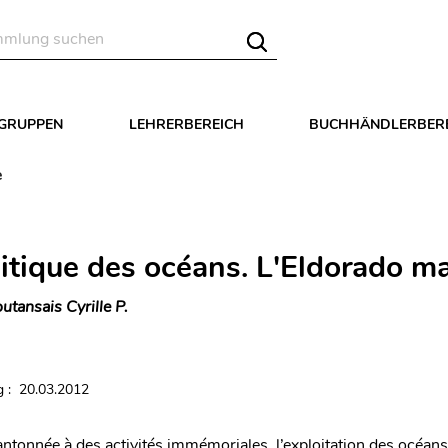
LGRUPPEN
LEHRERBEREICH
BUCHHÄNDLERBER
e
itique des océans. L'Eldorado ma
utansais Cyrille P.
 : 20.03.2012
tonnée à des activités immémoriales, l’exploitation des océans