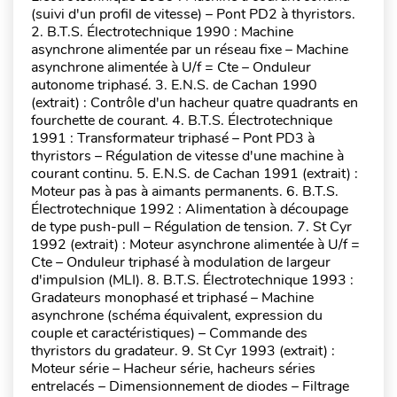
(suivi d'un profil de vitesse) – Pont PD2 à thyristors.
2. B.T.S. Électrotechnique 1990 : Machine
asynchrone alimentée par un réseau fixe – Machine
asynchrone alimentée à U/f = Cte – Onduleur
autonome triphasé. 3. E.N.S. de Cachan 1990
(extrait) : Contrôle d'un hacheur quatre quadrants en
fourchette de courant. 4. B.T.S. Électrotechnique
1991 : Transformateur triphasé – Pont PD3 à
thyristors – Régulation de vitesse d'une machine à
courant continu. 5. E.N.S. de Cachan 1991 (extrait) :
Moteur pas à pas à aimants permanents. 6. B.T.S.
Électrotechnique 1992 : Alimentation à découpage
de type push-pull – Régulation de tension. 7. St Cyr
1992 (extrait) : Moteur asynchrone alimentée à U/f =
Cte – Onduleur triphasé à modulation de largeur
d'impulsion (MLI). 8. B.T.S. Électrotechnique 1993 :
Gradateurs monophasé et triphasé – Machine
asynchrone (schéma équivalent, expression du
couple et caractéristiques) – Commande des
thyristors du gradateur. 9. St Cyr 1993 (extrait) :
Moteur série – Hacheur série, hacheurs séries
entrelacés – Dimensionnement de diodes – Filtrage