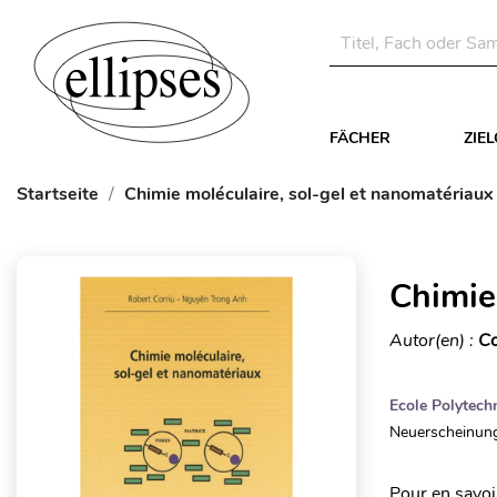
FÄCHER
ZIE
Startseite
Chimie moléculaire, sol-gel et nanomatériaux
Chimie
Autor(en) :
Co
Ecole Polytech
Neuerscheinung
Pour en savoir