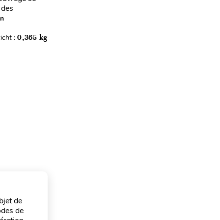
 des
en
icht :
0,365 kg
bjet de
odes de