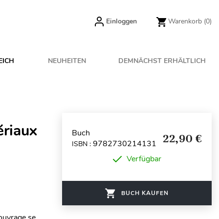
Einloggen
Warenkorb
(0)
EICH
NEUHEITEN
DEMNÄCHST ERHÄLTLICH
ériaux
Buch
22,90 €
9782730214131
ISBN :
Verfügbar
BUCH KAUFEN
 ouvrage se