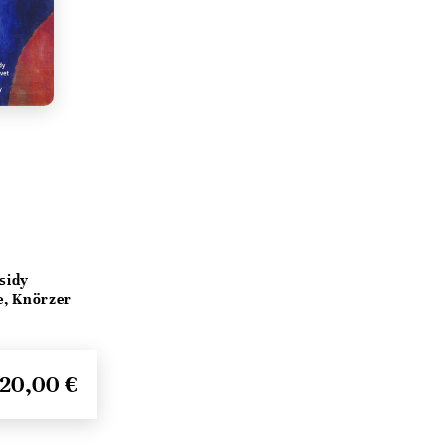
sidy
e, Knörzer
20,00 €