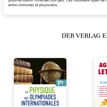
polymérisation minérale (sol-gel). Ces nouveaux types de m
entre chimistes et physiciens.
DER VERLAG E