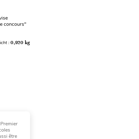
vise
me concours"
cht :
0,920 kg
 Premier
coles
ssi être