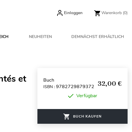
Einloggen
Warenkorb
(0)
EICH
NEUHEITEN
DEMNÄCHST ERHÄLTLICH
tés et
Buch
32,00 €
9782729879372
ISBN :
Verfügbar
BUCH KAUFEN