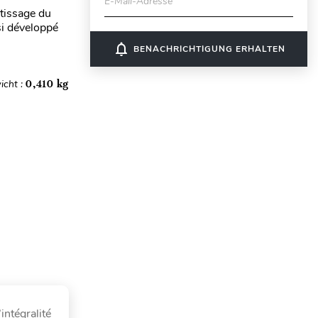
E-Mail-Adresse
tissage du
si développé
notifications_none
BENACHRICHTIGUNG ERHALTEN
icht :
0,410 kg
ntégralité