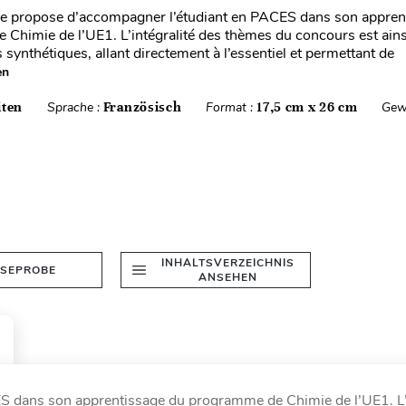
se propose d’accompagner l’étudiant en PACES dans son appren
Chimie de l’UE1. L’intégralité des thèmes du concours est ain
 synthétiques, allant directement à l’essentiel et permettant de
en
iten
Sprache :
Französisch
Format :
17,5 cm x 26 cm
Gew
INHALTSVERZEICHNIS
ESEPROBE
ANSEHEN
S dans son apprentissage du programme de Chimie de l’UE1. L’i