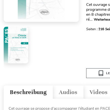
Cet ouvrage 
programme de 
en 8 chapitres
ré...
Weiterles
Seiten :
216 Se
L
Beschreibung
Audios
Videos
Cet ouvrage se propose d’accompagner l’étudiant en PACE