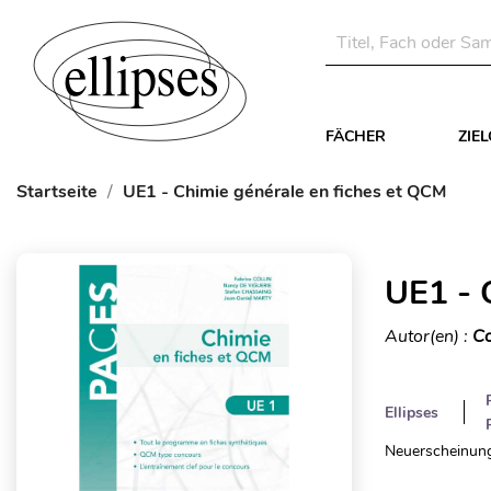
FÄCHER
ZIE
Startseite
UE1 - Chimie générale en fiches et QCM
UE1 - 
Autor(en) :
Co
Ellipses
Neuerscheinung