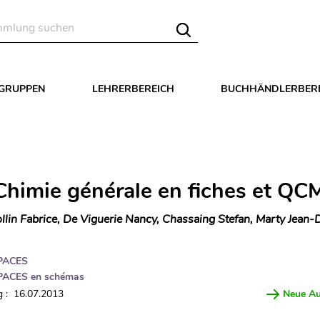
LGRUPPEN
LEHRERBEREICH
BUCHHÄNDLERBER
Chimie générale en fiches et QC
llin Fabrice, De Viguerie Nancy, Chassaing Stefan, Marty Jean-
PACES
PACES en schémas
 : 16.07.2013
Neue A