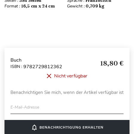
Seiten :
384 Seiten
Sprache :
Französisch
Format :
16,5 cm x 24 cm
Gewicht :
0,709 kg
Buch
18,80 €
9782729812362
ISBN :
Nicht verfügbar
Benachrichtigen Sie mich, wenn der Artikel verfügbar ist
E-Mail-Adresse
notifications_none
BENACHRICHTIGUNG ERHALTEN