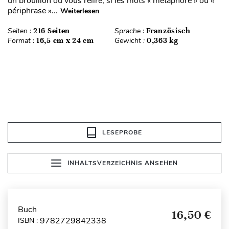
un brouillon ou vous relire, si les mots « métaphore » ou «
périphrase »...
Weiterlesen
Seiten :
216 Seiten
Sprache :
Französisch
Format :
16,5 cm x 24 cm
Gewicht :
0,363 kg
LESEPROBE
INHALTSVERZEICHNIS ANSEHEN
Buch
16,50 €
9782729842338
ISBN :