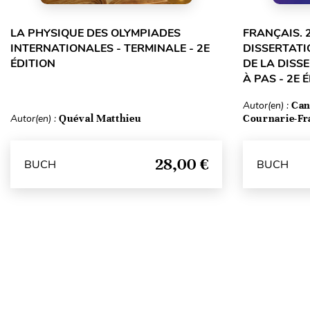
LA PHYSIQUE DES OLYMPIADES
FRANÇAIS. 
INTERNATIONALES - TERMINALE - 2E
DISSERTATI
ÉDITION
DE LA DISS
À PAS - 2E 
Autor(en) :
Can
Autor(en) :
Quéval Matthieu
Cournarie-Fr
28,00 €
BUCH
BUCH