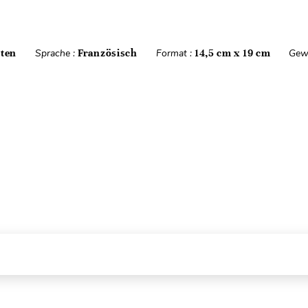
iten
Sprache :
Französisch
Format :
14,5 cm x 19 cm
Gew