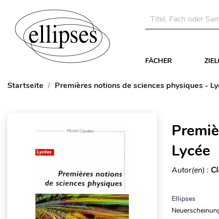
FÄCHER
ZIE
Startseite
Premières notions de sciences physiques - L
Premiè
Lycée
Autor(en) :
Cl
Ellipses
Neuerscheinung