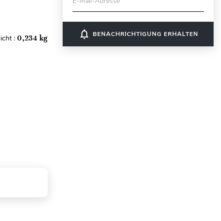
E-Mail-Adresse
notifications_none
BENACHRICHTIGUNG ERHALTEN
icht :
0,234 kg