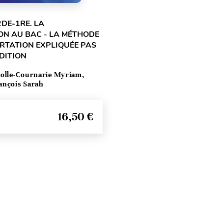
2DE-1RE. LA
ON AU BAC - LA MÉTHODE
ERTATION EXPLIQUÉE PAS
ÉDITION
olle-Cournarie Myriam,
ançois Sarah
16,50 €
Seitenanfang