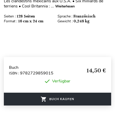
Les clandestins mexicains aux U.S.A. • Six milliards de
terriens • Cool Britannia : ...
Weiterlesen
Seiten :
128 Seiten
Sprache :
Französisch
Format :
16 cm x 24 cm
Gewicht :
0,248 kg
Buch
14,50 €
9782729859015
ISBN :
Verfügbar
BUCH KAUFEN