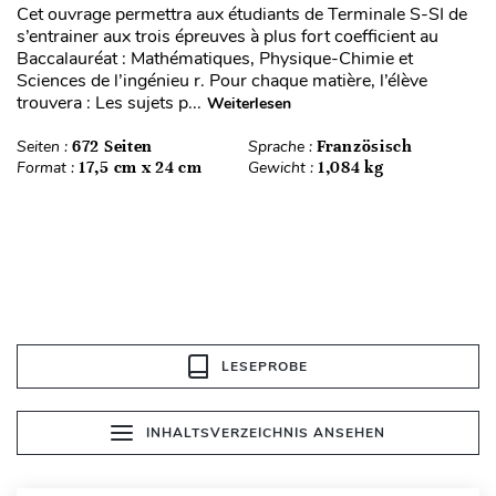
Cet ouvrage permettra aux étudiants de Terminale S-SI de
s’entrainer aux trois épreuves à plus fort coefficient au
Baccalauréat : Mathématiques, Physique-Chimie et
Sciences de l’ingénieu r. Pour chaque matière, l’élève
trouvera : Les sujets p...
Weiterlesen
Seiten :
672 Seiten
Sprache :
Französisch
Format :
17,5 cm x 24 cm
Gewicht :
1,084 kg
LESEPROBE
INHALTSVERZEICHNIS ANSEHEN