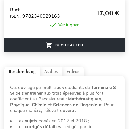
Buch
17,00 €
9782340029163
ISBN :
Verfügbar
BUCH KAUFEN
Beschreibung
Audios
Videos
Cet ouvrage permettra aux étudiants de
Terminale S-
SI
de s’entrainer aux trois épreuves à plus fort
coefficient au Baccalauréat :
Mathématiques,
Physique-Chimie et Sciences de l’ingénieu
r. Pour
chaque matière, l’élève trouvera :
Les
sujets
posés en 2017 et 2018 ;
Les
corrigés détaillés
, rédigés par des