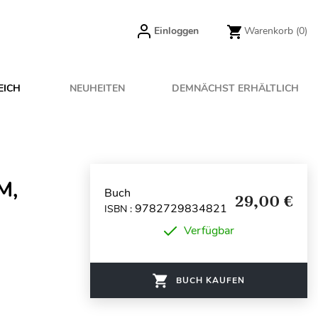
Einloggen
Warenkorb
(0)
EICH
NEUHEITEN
DEMNÄCHST ERHÄLTLICH
M,
Buch
29,00 €
9782729834821
ISBN :
Verfügbar
BUCH KAUFEN