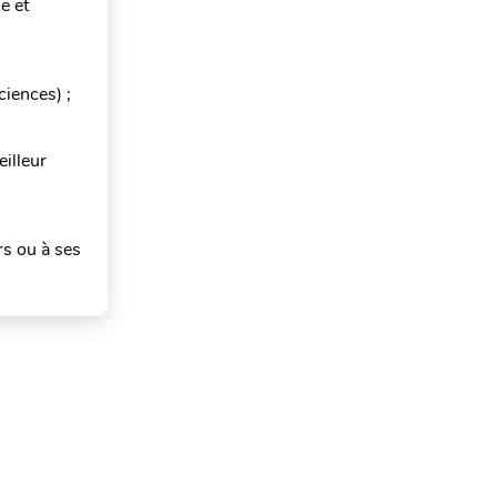
e et
iences) ;
illeur
rs ou à ses