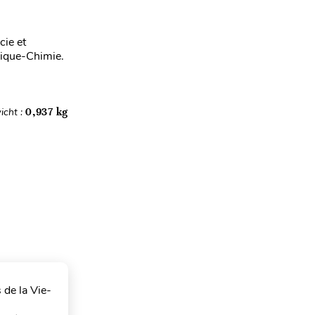
ie et
sique-Chimie.
icht :
0,937 kg
 de la Vie-