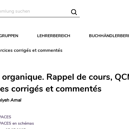
LGRUPPEN
LEHRERBEREICH
BUCHHÄNDLERBER
rcices corrigés et commentés
 organique. Rappel de cours, QC
ces corrigés et commentés
lyeh Amal
PACES
PACES en schémas