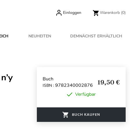
Einloggen
Warenkorb
(0)
EICH
NEUHEITEN
DEMNÄCHST ERHÄLTLICH
 n’y
Buch
19,50 €
9782340002876
ISBN :
Verfügbar
BUCH KAUFEN