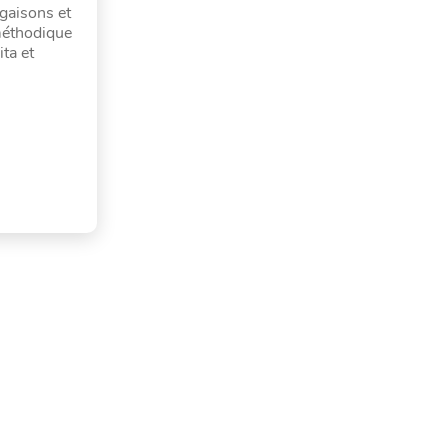
ugaisons et
 méthodique
ita et