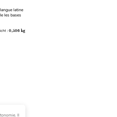
 langue latine
le les bases
cht :
0,506 kg
utonomie. Il