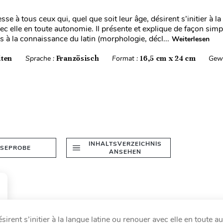
esse à tous ceux qui, quel que soit leur âge, désirent s’initier à la
ec elle en toute autonomie. Il présente et explique de façon simp
s à la connaissance du latin (morphologie, décl...
Weiterlesen
iten
Sprache :
Französisch
Format :
16,5 cm x 24 cm
Gewi
INHALTSVERZEICHNIS
ESEPROBE
ANSEHEN
sirent s’initier à la langue latine ou renouer avec elle en toute a