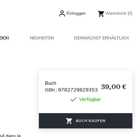
Einloggen
Warenkorb
(0)
EICH
NEUHEITEN
DEMNÄCHST ERHÄLTLICH
Buch
39,00 €
9782729829353
ISBN :
Verfügbar
BUCH KAUFEN
sé dans le