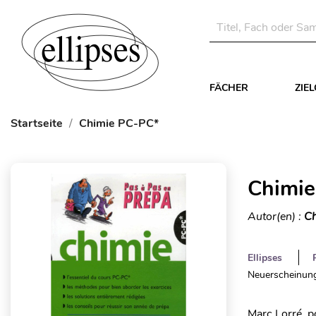
FÄCHER
ZIE
Startseite
Chimie PC-PC*
Chimie
Autor(en) :
Ch
Ellipses
Neuerscheinung
Marc Lorré, p