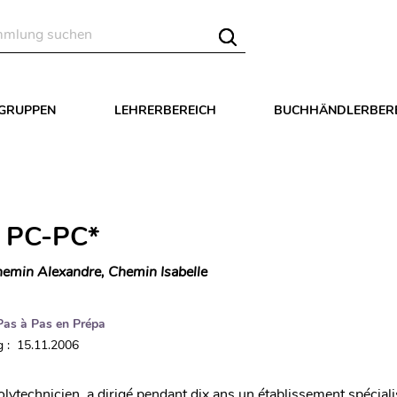
LGRUPPEN
LEHRERBEREICH
BUCHHÄNDLERBER
 PC-PC*
emin Alexandre, Chemin Isabelle
Pas à Pas en Prépa
 : 15.11.2006
olytechnicien, a dirigé pendant dix ans un établissement spéciali