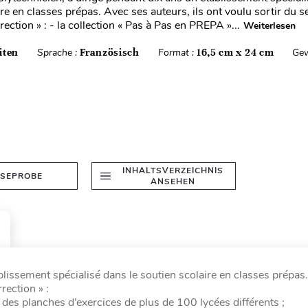
re en classes prépas. Avec ses auteurs, ils ont voulu sortir du se
rection » : - la collection « Pas à Pas en PREPA »...
Weiterlesen
iten
Sprache :
Französisch
Format :
16,5 cm x 24 cm
Gew
INHALTSVERZEICHNIS
ESEPROBE
ANSEHEN
blissement spécialisé dans le soutien scolaire en classes prépas
rection » :
r des planches d’exercices de plus de 100 lycées différents ;