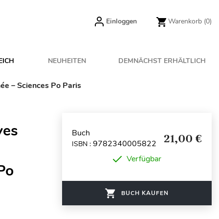
Einloggen
Warenkorb
(0)
EICH
NEUHEITEN
DEMNÄCHST ERHÄLTLICH
née – Sciences Po Paris
ves
Buch
21,00 €
9782340005822
ISBN :
Verfügbar
Po
BUCH KAUFEN