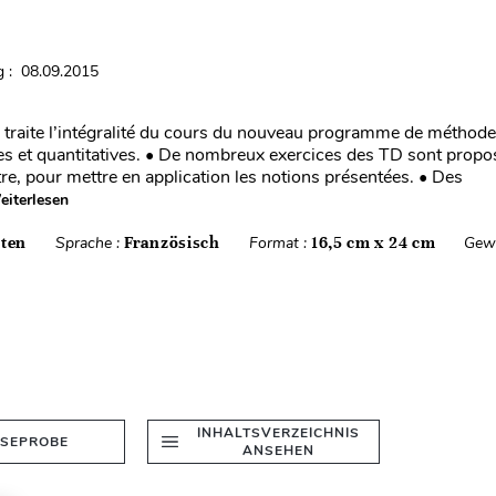
 : 08.09.2015
 traite l’intégralité du cours du nouveau programme de méthod
 et quantitatives. • De nombreux exercices des TD sont proposé
re, pour mettre en application les notions présentées. • Des
iterlesen
iten
Sprache :
Französisch
Format :
16,5 cm x 24 cm
Gewi
INHALTSVERZEICHNIS
ESEPROBE
ANSEHEN