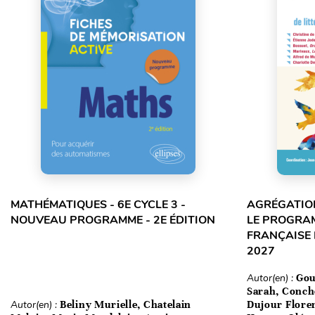
MATHÉMATIQUES - 6E CYCLE 3 -
AGRÉGATION
NOUVEAU PROGRAMME - 2E ÉDITION
LE PROGRA
FRANÇAISE 
2027
Autor(en) :
Gou
Sarah, Conch
Autor(en) :
Beliny Murielle, Chatelain
Dujour Floren