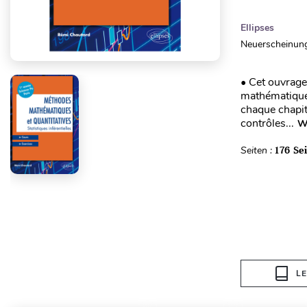
Ellipses
Neuerscheinung
• Cet ouvrage
mathématiques
chaque chapit
contrôles...
We
Seiten :
176 Se
L