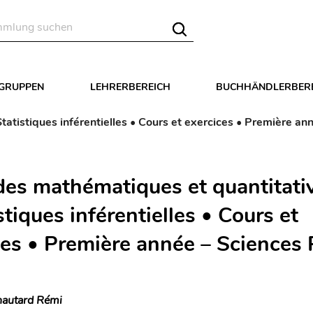
LGRUPPEN
LEHRERBEREICH
BUCHHÄNDLERBER
atistiques inférentielles • Cours et exercices • Première an
es mathématiques et quantitati
stiques inférentielles • Cours et
ces • Première année – Sciences 
autard Rémi