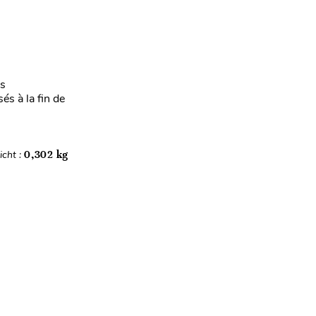
es
s à la fin de
cht :
0,302 kg