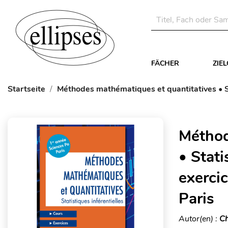
FÄCHER
ZIE
Startseite
Méthodes mathématiques et quantitatives • St
Méthod
• Stati
exerci
Paris
Autor(en) :
Ch